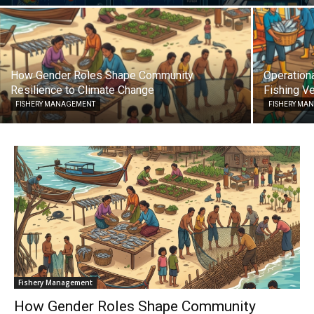
How Gender Roles Shape Community
Operationa
Resilience to Climate Change
Fishing Ve
FISHERY MANAGEMENT
FISHERY MA
Fishery Management
How Gender Roles Shape Community