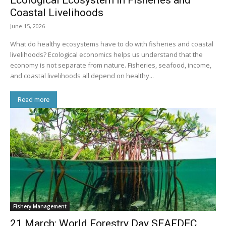
Ecological Ecosystem in Fisheries and
Coastal Livelihoods
June 15, 2026
What do healthy ecosystems have to do with fisheries and coastal
livelihoods? Ecological economics helps us understand that the
economy is not separate from nature. Fisheries, seafood, income,
and coastal livelihoods all depend on healthy...
Read more
Fishery Management
21 March: World Forestry Day SEAFDEC