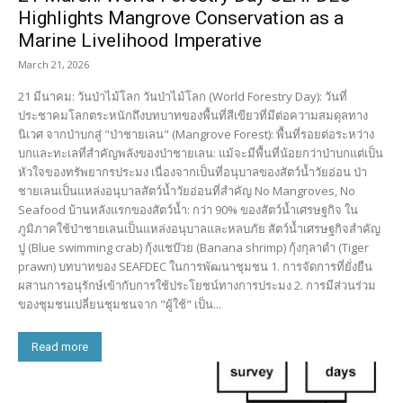
Highlights Mangrove Conservation as a
Marine Livelihood Imperative
March 21, 2026
21 มีนาคม: วันป่าไม้โลก วันป่าไม้โลก (World Forestry Day): วันที่
ประชาคมโลกตระหนักถึงบทบาทของพื้นที่สีเขียวที่มีต่อความสมดุลทาง
นิเวศ จากป่าบกสู่ "ป่าชายเลน" (Mangrove Forest): พื้นที่รอยต่อระหว่าง
บกและทะเลที่สำคัญพลังของป่าชายเลน: แม้จะมีพื้นที่น้อยกว่าป่าบกแต่เป็น
หัวใจของทรัพยากรประมง เนื่องจากเป็นที่อนุบาลของสัตว์น้ำวัยอ่อน ป่า
ชายเลนเป็นแหล่งอนุบาลสัตว์น้ำวัยอ่อนที่สำคัญ No Mangroves, No
Seafood บ้านหลังแรกของสัตว์น้ำ: กว่า 90% ของสัตว์น้ำเศรษฐกิจ ใน
ภูมิภาคใช้ป่าชายเลนเป็นแหล่งอนุบาลและหลบภัย สัตว์น้ำเศรษฐกิจสำคัญ
ปู (Blue swimming crab) กุ้งแชบ๊วย (Banana shrimp) กุ้งกุลาดำ (Tiger
prawn) บทบาทของ SEAFDEC ในการพัฒนาชุมชน 1. การจัดการที่ยั่งยืน
ผสานการอนุรักษ์เข้ากับการใช้ประโยชน์ทางการประมง 2. การมีส่วนร่วม
ของชุมชนเปลี่ยนชุมชนจาก "ผู้ใช้" เป็น...
Read more