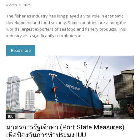
March 31, 2025
The fisheries industry has long played a vital role in economic
development and food security. Some countries are among the
world’s largest exporters of seafood and fishery products. This
industry also significantly contributes to...
Read more
IUU
มาตรการรัฐเจ้าท่า (Port State Measures)
เพื่อป้องกันการทำประมง IUU