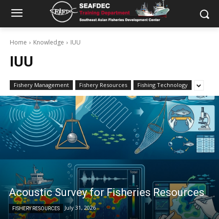
Home
Knowledge
IUU
IUU
Fishery Management
Fishery Resources
Fishing Technology
Acoustic Survey for Fisheries Resources
July 31, 2026
FISHERY RESOURCES