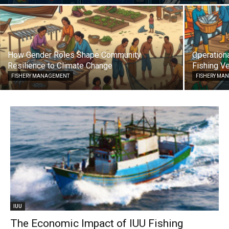
How Gender Roles Shape Community
Operationa
Resilience to Climate Change
Fishing Ve
FISHERY MANAGEMENT
FISHERY MA
IUU
The Economic Impact of IUU Fishing