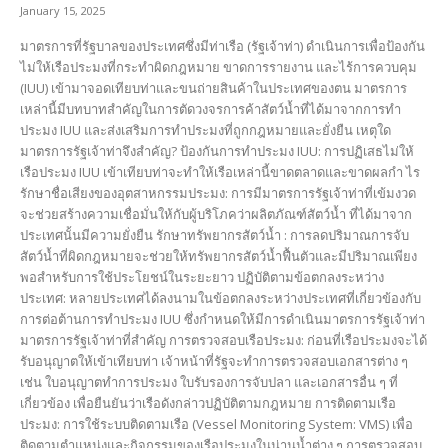
January 15, 2025
มาตรการที่รัฐบาลของประเทศซึ่งมีท่าเรือ (รัฐเจ้าท่า) ดำเนินการเพื่อป้องกัน
ไม่ให้เรือประมงที่กระทำผิดกฎหมาย ขาดการรายงาน และไร้การควบคุม
(IUU) เข้ามาจอดเทียบท่าและขนถ่ายสินค้าในประเทศของตน มาตรการ
เหล่านี้มีบทบาทสำคัญในการตัดวงจรการค้าสัตว์น้ำที่ได้มาจากการทำ
ประมง IUU และส่งเสริมการทำประมงที่ถูกกฎหมายและยั่งยืน เหตุใด
มาตรการรัฐเจ้าท่าจึงสำคัญ? ป้องกันการทำประมง IUU: การปฏิเสธไม่ให้
เรือประมง IUU เข้าเทียบท่าจะทำให้เรือเหล่านี้ขาดตลาดและขาดผลกำ ไร
รักษาชื่อเสียงของอุตสาหกรรมประมง: การมีมาตรการรัฐเจ้าท่าที่เข้มงวด
จะช่วยสร้างความเชื่อมั่นให้กับผู้บริโภคว่าผลิตภัณฑ์สัตว์น้ำ ที่ได้มาจาก
ประเทศนั้นมีความยั่งยืน รักษาทรัพยากรสัตว์นํ้า : การลดปริมาณการจับ
สัตว์น้ำที่ผิดกฎหมายจะช่วยให้ทรัพยากรสัตว์น้ำฟื้นตัวและมีปริมาณเพียง
พอสำหรับการใช้ประโยชน์ในระยะยาว ปฏิบัติตามข้อตกลงระหว่าง
ประเทศ: หลายประเทศได้ลงนามในข้อตกลงระหว่างประเทศที่เกี่ยวข้องกับ
การต่อต้านการทำประมง IUU ซึ่งกำหนดให้มีการดำเนินมาตรการรัฐเจ้าท่า
มาตรการรัฐเจ้าท่าที่สำคัญ การตรวจสอบเรือประมง: ก่อนที่เรือประมงจะได้
รับอนุญาตให้เข้าเทียบท่า เจ้าหน้าที่รัฐจะทำการตรวจสอบเอกสารต่าง ๆ
เช่น ใบอนุญาตทำการประมง ใบรับรองการจับปลา และเอกสารอื่น ๆ ที่
เกี่ยวข้อง เพื่อยืนยันว่าเรือดังกล่าวปฏิบัติตามกฎหมาย การติดตามเรือ
ประมง: การใช้ระบบติดตามเรือ (Vessel Monitoring System: VMS) เพื่อ
ติดตามตำแหน่งและกิจกรรมของเรือประมงในน่านน้ำต่าง ๆ การตรวจสอบ