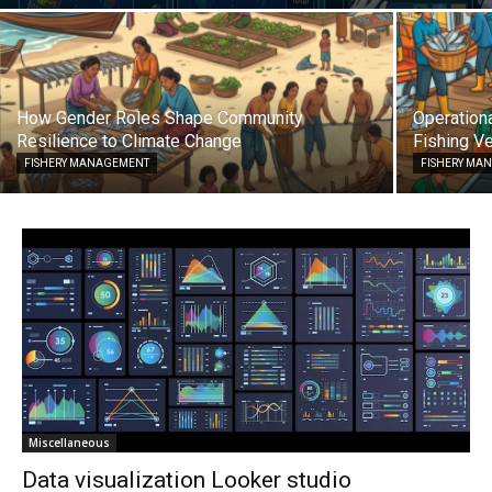
How Gender Roles Shape Community
Operationa
Resilience to Climate Change
Fishing Ve
FISHERY MANAGEMENT
FISHERY MA
Miscellaneous
Data visualization Looker studio