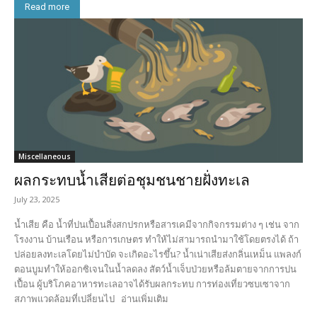
Read more
Miscellaneous
ผลกระทบน้ำเสียต่อชุมชนชายฝั่งทะเล
July 23, 2025
น้ำเสีย คือ น้ำที่ปนเปื้อนสิ่งสกปรกหรือสารเคมีจากกิจกรรมต่าง ๆ เช่น จาก
โรงงาน บ้านเรือน หรือการเกษตร ทำให้ไม่สามารถนำมาใช้โดยตรงได้ ถ้า
ปล่อยลงทะเลโดยไม่บำบัด จะเกิดอะไรขึ้น? น้ำเน่าเสียส่งกลิ่นเหม็น แพลงก์
ตอนบูมทำให้ออกซิเจนในน้ำลดลง สัตว์น้ำเจ็บป่วยหรือล้มตายจากการปน
เปื้อน ผู้บริโภคอาหารทะเลอาจได้รับผลกระทบ การท่องเที่ยวซบเซาจาก
สภาพแวดล้อมที่เปลี่ยนไป อ่านเพิ่มเติม