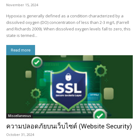
November 15, 2024
Hypoxia is generally defined as a condition characterized by a
dissolved oxygen (DO) concentration of less than 2-3 mg/L (Farrell
and Richards 2009). When dissolved oxygen levels fall to zero, this
state is termed...
Read more
Miscellaneous
ความปลอดภัยบนเว็บไซต์ (Website Security)
October 31, 2024