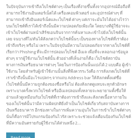
ในปัจจุบันการเข้าถึงเว็บไซต์ต่างๆ เป็นเรื่องที่ง่ายขึ้นทั้งจากอุปกรณ์มือถือที่
สามารถใช้งานอินเตอร์เน็ตได้ เครื่องคอมพิวเตอร์ และอุปกรณ์ต่างๆ ที่
สามารถเข้าถึงอินเตอร์เน็ตและเว็บไซต์ ต่างๆ แต่เราจะมั่นใจได้อย่างไรว่า
บนเว็บไซต์ที่เราได้เข้าถึงนั้นมีความปลอดภัยเพียงใด โดยบางทีผู้ใช้อาจจะ
เข้าเว็บไซต์ผ่านหน้าเสิร์ชเอนจินจากการค้นหาและเข้าไปยังเว็บไซต์นั้น
เลย จนบางทีไม่ทันได้สังเกตว่าเว็บไซต์นั้นๆ เป็นของทางเว็บไซต์ที่เราต้อง
เข้าถึงจริงๆ หรือไม่ เพราะในปัจจุบันมีความไม่ปลอดภัยจากทางเว็บไซต์ที่
เรียกว่า Phishing ที่จะมีการปลอมเว็บไซต์ อีเมล เพื่อที่จะหลอกเอาข้อมูล
ต่างๆ จากผู้ใช้งานเว็บไซต์นั้น ตัวอย่างที่เห็นง่ายก็คือ เว็บไซต์สถาบัน
ทางการเงินหรือธนาคารต่างๆ โดยในการป้องกันนั้นแบ่งได้ 2 แบบคือ ผู้เข้า
ใช้งาน โดยสำหรับผู้เข้าใช้งานนั้นสิ่งที่พึงควรระวังคือ การสังเกตเว็บไซต์ที่
เราเข้าถึงนั้นมีอะไรแปลกๆ จากแถบ Address bar ให้สังเกตตั้งแต่ชื่อ
เว็บไซต์นั้นมีความถูกต้องของชื่อหรือไม่ ต้องสังเกตดูแทบจะทุกตัวอักษร
เพราะบางครั้งพวกเว็บไซต์ หรืออีเมลปลอมทั้งหลายจะพยายามตั้งชื่อให้
อ่านแล้วดูเหมือนกับเว็บไซต์ที่เราต้องการเข้าถึงและสังเกตเนื้อหาภายใน
ของเว็บไซต์นั้นว่ามีความผิดปกติยิ่งถ้าเป็นเว็บไซต์เกี่ยวกับสถาบันทางการ
เงินหรือธนาคาร อีกช่องทางในการเพิ่มความอุ่นใจในการเข้าเว็บไซต์ต่างๆ
นั่นก็คือการมีโปรแกรมป้องกันไวรัส เพราะจะช่วยแจ้งเตือนป้องกันเว็บไซต์
ที่มีความอันตรายกับผู้ใช้งานได้ส่วนหนึ่ง 2....
Read more