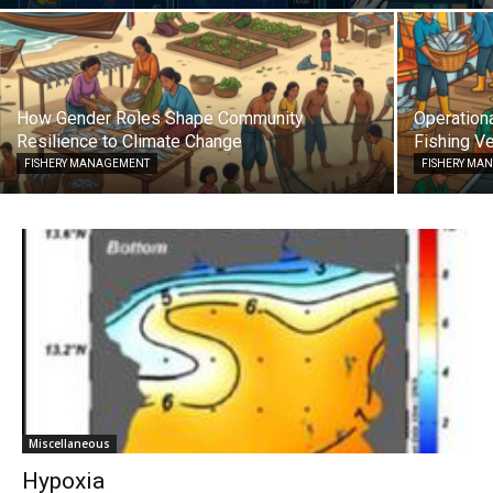
How Gender Roles Shape Community
Operationa
Resilience to Climate Change
Fishing Ve
FISHERY MANAGEMENT
FISHERY MA
Miscellaneous
Hypoxia