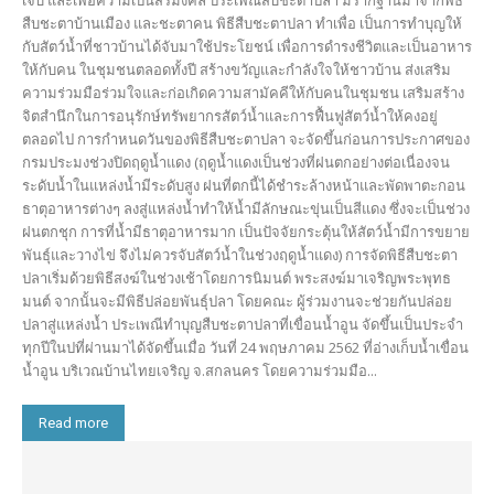
เจ็บ และเพื่อความเป็นสิริมงคล ประเพณีสืบชะตาปลา มีรากฐานมาจากพิธี
สืบชะตาบ้านเมือง และชะตาคน พิธีสืบชะตาปลา ทำเพื่อ เป็นการทำบุญให้
กับสัตว์น้ำที่ชาวบ้านได้จับมาใช้ประโยชน์ เพื่อการดำรงชีวิตและเป็นอาหาร
ให้กับคน ในชุมชนตลอดทั้งปี สร้างขวัญและกำลังใจให้ชาวบ้าน ส่งเสริม
ความร่วมมือร่วมใจและก่อเกิดความสามัคคีให้กับคนในชุมชน เสริมสร้าง
จิตสำนึกในการอนุรักษ์ทรัพยากรสัตว์น้ำและการฟื้นฟูสัตว์น้ำให้คงอยู่
ตลอดไป การกำหนดวันของพิธีสืบชะตาปลา จะจัดขึ้นก่อนการประกาศของ
กรมประมงช่วงปิดฤดูน้ำแดง (ฤดูน้ำแดงเป็นช่วงที่ฝนตกอย่างต่อเนื่องจน
ระดับน้ำในแหล่งน้ำมีระดับสูง ฝนที่ตกนี้ได้ชำระล้างหน้าและพัดพาตะกอน
ธาตุอาหารต่างๆ ลงสู่แหล่งน้ำทำให้น้ำมีลักษณะขุ่นเป็นสีแดง ซึ่งจะเป็นช่วง
ฝนตกชุก การที่น้ำมีธาตุอาหารมาก เป็นปัจจัยกระตุ้นให้สัตว์น้ำมีการขยาย
พันธุ์และวางไข่ จึงไม่ควรจับสัตว์น้ำในช่วงฤดูน้ำแดง) การจัดพิธีสืบชะตา
ปลาเริ่มด้วยพิธีสงฆ์ในช่วงเช้าโดยการนิมนต์ พระสงฆ์มาเจริญพระพุทธ
มนต์ จากนั้นจะมีพิธีปล่อยพันธุ์ปลา โดยคณะ ผู้ร่วมงานจะช่วยกันปล่อย
ปลาสู่แหล่งน้ำ ประเพณีทำบุญสืบชะตาปลาที่เขื่อนน้ำอูน จัดขึ้นเป็นประจำ
ทุกปีในปที่ผ่านมาได้จัดขึ้นเมื่อ วันที่ 24 พฤษภาคม 2562 ที่อ่างเก็บน้ำเขื่อน
น้ำอูน บริเวณบ้านไทยเจริญ จ.สกลนคร โดยความร่วมมือ...
Read more