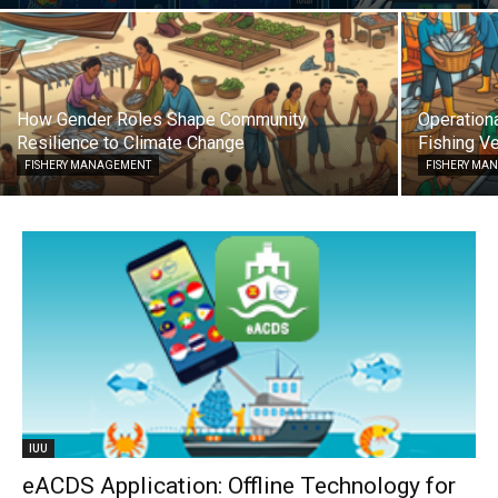
How Gender Roles Shape Community
Operationa
Resilience to Climate Change
Fishing Ve
FISHERY MANAGEMENT
FISHERY MA
IUU
eACDS Application: Offline Technology for