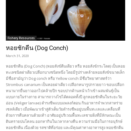
Fishery Resources
หอยชักตีน (Dog Conch)
March 31, 2020
หอยชักตีน (Dog Conch) (หอยสังข์ตีนเดียว หรือ หอยสังข์กระโดด) เป็นหอย
ทะเลชนิดฝาเดียวเปลือกบางชนิดหนึ่ง โดยมีรูปร่างคล้ายหอยสังข์ขนาดเล็ก
มีชื่อสามัญว่า Dog conch หรือ Yellow conch มีชื่อวิทยาศาสตร์ว่า
Strombus canarium เป็นหอยฝาเดียว เปลือกหนารูปกรวยยาว ขอบเปลือก
หนามากยื่นยาวออกไปคล้ายปีก ขอบปากด้านหน้าเว้าเข้า ผสมพันธุ์เป็น
แบบภายในร่างกาย สามารถวางไข่ได้ตลอดทั้งปี ลูกหอยชักตีนในระยะวัย
อ่อน (Veliger larvae) ดำรงชีพแบบแพลงก์ตอน กินอาหารจำพวกสาหร่าย
เซลล์เดียว เมื่อพัฒนาเข้าสู่ตัวเต็มวัยดำรงชีพอยู่บนพื้นทะเลและเคลื่อนที่
ด้วยการคืบคลานด้วยเท้า อาศัยอยู่บริเวณพื้นทะเลชายฝั่งที่มีลักษณะเป็น
ดินทรายปนโคลน ออกหากินในเวลากลางคืน ความร่วมมือในการอนุรักษ์
หอยชักตีน เนื่องด้วย รสชาติที่อร่อย และมีคุณค่าทางอาหารสูง หอยชักตีน