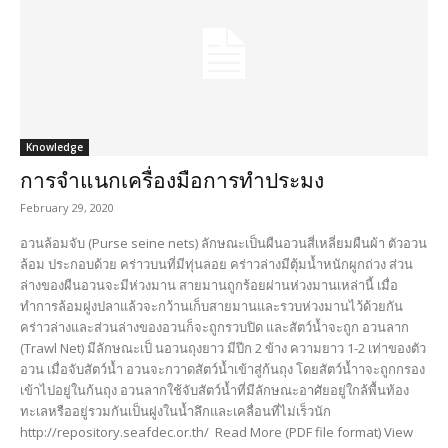
Knowledge
การจำแนกเครื่องมือการทำประมง
February 29, 2020
อวนล้อมจับ (Purse seine nets) ลักษณะเป็นผืนอวนสี่เหลี่ยมผืนผ้า ตัวอวน
ล้อม ประกอบด้วย คร่าวบนที่มีทุ่นลอย คร่าวล่างมีตุ้มน้ำหนักผูกถ่วง ส่วน
ล่างของผืนอวนจะมีห่วงมาน สายมานถูกร้อยผ่านห่วงมานเหล่านี้ เมื่อ
ทำการล้อมฝูงปลาแล้วจะกว้านเก็บสายมานและรวบห่วงมานไว้ด้วยกัน
คร่าวล่างและส่วนล่างของอวนก็จะถูกรวบปิด และสัตว์น้ำจะถูก อวนลาก
(Trawl Net) มีลักษณะเป็ นอวนถุงยาว มีปีก 2 ข้าง ความยาว 1-2 เท่าของตัว
อวน เมื่อจับสัตว์น้ำ อวนจะกวาดสัตว์น้ำเข้าสู่ก้นถุง โดยสัตว์น้ำาจะถูกกรอง
เข้าไปอยู่ในก้นถุง อวนลากใช้จับสัตว์น้ำที่มีลักษณะอาศัยอยู่ใกล้พื้นท้อง
ทะเลหรืออยู่รวมกันเป็นฝูงในน้ำลึกและเคลื่อนที่ไม่เร็วนัก
http://repository.seafdec.or.th/ Read More (PDF file format) View