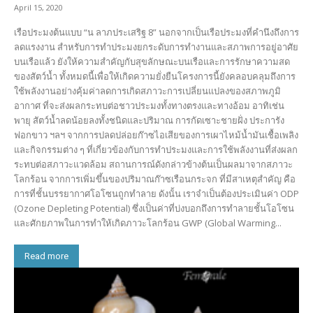
April 15, 2020
เรือประมงต้นแบบ “น ลาภประเสริฐ 8” นอกจากเป็นเรือประมงที่คำนึงถึงการ
ลดแรงงาน สำหรับการทำประมงยกระดับการทำงานและสภาพการอยู่อาศัย
บนเรือแล้ว ยังให้ความสำคัญกับสุขลักษณะบนเรือและการรักษาความสด
ของสัตว์น้ำ ทั้งหมดนี้เพื่อให้เกิดความยั่งยืนโครงการนี้ยังคลอบคลุมถึงการ
ใช้พลังงานอย่างคุ้มค่าลดการเกิดสภาวะการเปลี่ยนแปลงของสภาพภูมิ
อากาศ ที่จะส่งผลกระทบต่อชาวประมงทั้งทางตรงและทางอ้อม อาทิเช่น
พายุ สัตว์น้ำลดน้อยลงทั้งชนิดและปริมาณ การกัดเซาะชายฝั่ง ประการัง
ฟอกขาว ฯลฯ จากการปลดปล่อยก๊าซไอเสียของการเผาไหม้น้ำมันเชื้อเพลิง
และกิจกรรมต่าง ๆ ที่เกี่ยวข้องกับการทำประมงและการใช้พลังงานที่ส่งผลก
ระทบต่อสภาวะแวดล้อม สถานการณ์ดังกล่าวข้างต้นเป็นผลมาจากสภาวะ
โลกร้อน จากการเพิ่มขึ้นของปริมาณก๊าซเรือนกระจก ที่มีสาเหตุสำคัญ คือ
การที่ชั้นบรรยากาศโอโซนถูกทำลาย ดังนั้น เราจำเป็นต้องประเมินค่า ODP
(Ozone Depleting Potential) ซึ่งเป็นค่าที่บ่งบอกถึงการทำลายชั้นโอโซน
และศักยภาพในการทำให้เกิดภาวะโลกร้อน GWP (Global Warming...
Read more