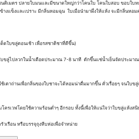
10 เซนติเมตร ปลายใบมนและมีขนาดใหญ่กว่าโคนใบ โคนใบสอบ ขอบใบหย
ข้างแข็งและเปราะ มีกลิ่นหอมฉุน ใบเมื่อนำมาผึ่งให้แห้ง จะมีกลิ่นหอม
ดใบขลู่ตอนเช้า เพื่อรสชาติชาที่ดีขึ้น)
ใบขลู่ไปลวกในน้ำเดือดประมาณ 7-8 นาที ตักขึ้นแช่น้ำเย็นจัดประมาณ 3 น
้เตาถ่านเพื่อกลิ่นของใบชาจะได้หอมน่าดื่มมากขึ้น คั่วเรื่อยๆ จนใบขลู
ไมโครเวฟโดยใช้ความร้อนต่ำๆ อีกรอบ ทั้งนี้เพื่อให้แน่ใจว่าใบขลู่แห้งสนิ
ัวเรือน หรือบรรจุถุงหีบห่อเพื่อจำหน่าย