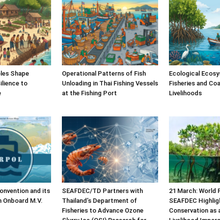
les Shape
Operational Patterns of Fish
Ecological Ecosy
lience to
Unloading in Thai Fishing Vessels
Fisheries and Coa
e
at the Fishing Port
Livelihoods
nvention and its
SEAFDEC/TD Partners with
21 March: World 
n Onboard M.V.
Thailand’s Department of
SEAFDEC Highlig
Fisheries to Advance Ozone
Conservation as 