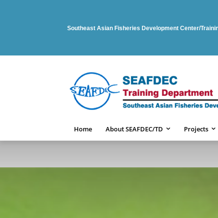
Southeast Asian Fisheries Development Center/Train
Home
About SEAFDEC/TD
Projects