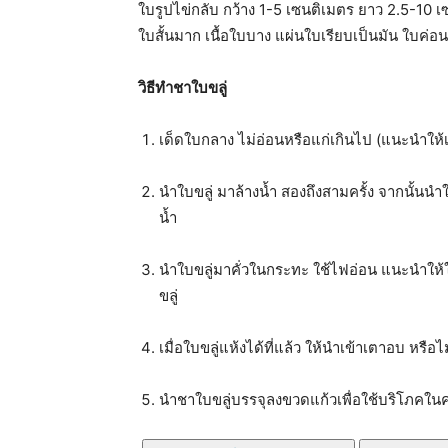
ใบรูปไข่กลับ กว้าง 1-5 เซนติเมตร ยาว 2.5-
ใบสั้นมาก เนื้อใบบาง แผ่นใบเรียบเป็นมัน ใบค่อน
วิธีทำชาใบขลู่
เด็ดใบกลาง ไม่อ่อนหรือแก่เกินไป (แนะนำให้เด็
นำใบขลู่ มาล้างน้ำ สองถึงสามครั้ง จากนั้นนำ
น้ำ
นำใบขลู่มาคั่วในกระทะ ใช้ไฟอ่อน แนะนำให้ใช
ขลู่
เมื่อใบขลู่แห้งได้ที่แล้ว ให้นำเข้าเตาอบ หรือ
นำชาใบขลู่บรรจุลงขวดแก้วเพื่อใช้บริโภคในคร