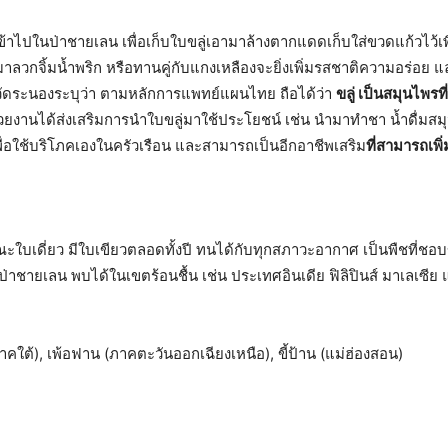
เข้าไปในป่าชายเลน เพื่อเก็บใบขลู่เอามาล้างตากแดดเก็บใส่ขวดแก้วไว้
าลวกจิ้มน้ำพริก หรือทานคู่กับแกงเหลืองจะยิ่งเพิ่มรสชาติความอร่อย แล
ัดระนองระบุว่า ตามหลักการแพทย์แผนไทย ถือได้ว่า
ขลู่ เป็นสมุนไพร
งานได้ส่งเสริมการนำใบขลู่มาใช้ประโยชน์ เช่น นำมาทำชา น้ำดื่มสมุนไพ
ื่อใช้บริโภคเองในครัวเรือน และสามารถเป็นอีกอาชีพเสริม
ที่สามารถเพ
ะใบเดี่ยว มีใบเขียวตลอดทั้งปี ทนได้กับทุกสภาวะอากาศ เป็นพืชที่ชอบข
อป่าชายเลน พบได้ในเขตร้อนชื้น เช่น ประเทศอินเดีย ฟิลิปินส์ มาเลเซ
 (ภาคใต้), เพ้อฟาน (ภาคตะวันออกเฉียงเหนือ), ขี้ป้าน (แม่ฮ่องสอน)