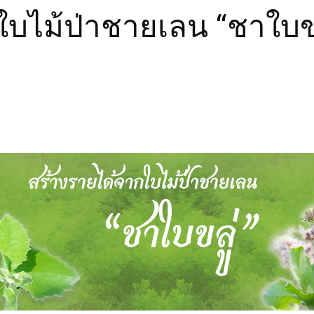
ใบไม้ป่าชายเลน “ชาใบขล