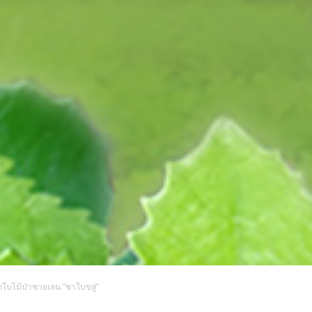
กใบไม้ป่าชายเลน “ชาใบขลู่”