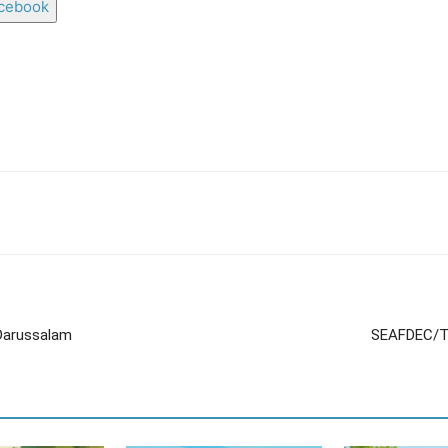
acebook
 Darussalam
SEAFDEC/TD