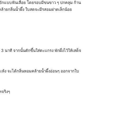
ักแบบฟันเลื่อย โดยรอบมีขนขาว ๆ ปกคลุม ก้าน
คล้ายกลิ่นน้ำผึ้ง ใบสดจะมีรสอมฝาดเล็กน้อย
าที จากนั้นตักขึ้นใส่ตะแกรง พักผึ่งไว้ให้เสด็จ
่แห้ง จะได้กลิ่นหอมคล้ายน้ำผึ้งอ่อนๆ ออกจากใบ
ทจริงๆ