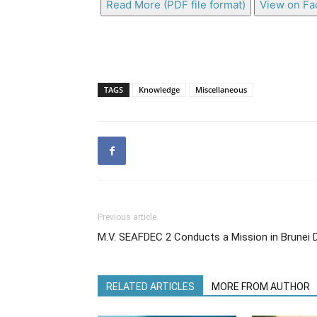
Read More (PDF file format)
View on F
TAGS
Knowledge
Miscellaneous
Previous article
M.V. SEAFDEC 2 Conducts a Mission in Brunei
RELATED ARTICLES
MORE FROM AUTHOR