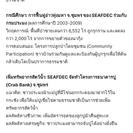
กรณีศึกษา:
การฟื้นฟูอ่าวทุ่งมหา
จ.ชุมพร
ของ
SEAFDEC
ร่วมกับ
กรมประมง
(ผลการศึกษาปี 2003-2009)
วิกฤตการณ์: พื้นที่ป่าชายเลนกว่า 6,552 ไร่ ถูกรุกราน และลดลง
กว่า 2,000 ไร่ จากการขยายตัวของนากุ้ง
การตอบสนอง: โครงการปลูกป่าโดยชุมชน (Community
Participation) ชาวบ้านร่วมกันดูแลและป้องกันผู้บุกรุกเพื่อให้ต้น
กล้าเติบโตเป็นปราการธรรมชาติ
เพิ่มทรัพยากรสัตว์น้ำ
: SEAFDEC
จัดทำโครงการ
ธนาคารปู
(Crab Bank)
จ.ชุมพร
แนวคิด: ชาวประมงนำแม่ปูที่มีไข่นอกกระดองมาฝากไว้ใน
กระชัง เพื่อให้แม่ปูเขี่ยไข่ตามธรรมชาติเป็นการช่วยเพิ่ม
ทรัพยากรสัตว์น้ำ
ผลลัพธ์ทางชีวภาพ: เพิ่มอัตรารอดของลูกปูม้าคืนสู่ทะเล
ผลลัพธ์ทางเศรษฐกิจ: ชาวประมงสามารถจับปูได้อย่างยั่งยืน