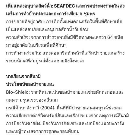
เพิ่มแหล่งอนุบาลสัตว์น้ำ
:
SEAFDEC
และกรมประมงร่วมกัน
ส่ง
เสริมการทำ
บ้านปลาและปะการังเทียม
จ.ชุมพร
การขยายที่อยู่อาศัย: การติดตั้งแท่งคอนกรีตในพื้นที่ศึกษาเพื่อ
เป็นแหล่งหลบภัยและอนุบาลสัตวน้ำวัยอ่อน
ความสำเร็จ: จากการสำรวจพบสิ่งมีชีวิตทางทะเลกว่า 64 ชนิด
มาอยู่อาศัยในบริเวณพื้นที่ศึกษา
การทำงานร่วมกัน: แท่งคอนกรีตทำหน้าที่เสริมป่าชายเลนสร้าง
ระบบนิเวศที่สมบูรณ์ตั้งแต่ชายฝั่งถึงทะเล
บทเรียนจากส
นา
มิ
ประโยชน์ของป่าชายเลน
Bio-Shield: รากที่หนาแน่นของป่าชายเลนช่วยดักตะกอนและ
ลดความรุนแรงของคลื่นลม
กรณีศึกษาลังกาวี (2004): พื้นที่ที่มีป่าชายเลนสมบูรณ์ช่วยลด
ความเสียหายต่อชีวิตทรัพย์สินและเรือประมงจากเหตุการณ์สึนามิ
การป้องกันชายฝั่ง: ป้องกันการกัดเซาะและปกป้องแนวปะการัง
และหญ้าทะเลจากการถูกตะกอนทับถม