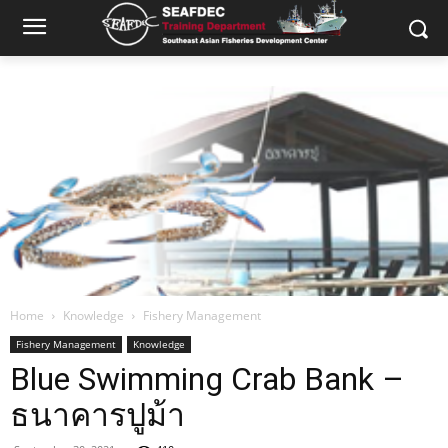
Home
Knowledge
Fishery Management
Fishery Management
Knowledge
Blue Swimming Crab Bank –
ธนาคารปูม้า