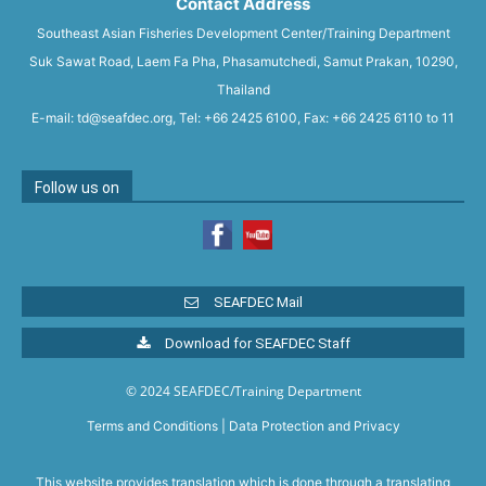
Contact Address
Southeast Asian Fisheries Development Center/Training Department
Suk Sawat Road, Laem Fa Pha, Phasamutchedi, Samut Prakan, 10290,
Thailand
E-mail: td@seafdec.org, Tel: +66 2425 6100, Fax: +66 2425 6110 to 11
Follow us on
SEAFDEC Mail
Download for SEAFDEC Staff
© 2024 SEAFDEC/Training Department
Terms and Conditions
|
Data Protection and Privacy
This website provides translation which is done through a translating