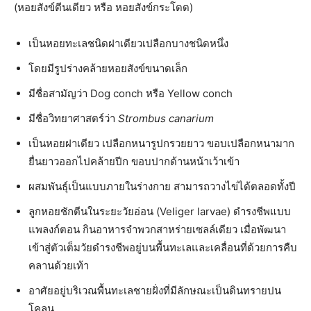
(หอยสังข์ตีนเดียว หรือ หอยสังข์กระโดด)
เป็นหอยทะเลชนิดฝาเดียวเปลือกบางชนิดหนึ่ง
โดยมีรูปร่างคล้ายหอยสังข์ขนาดเล็ก
มีชื่อสามัญว่า Dog conch หรือ Yellow conch
มีชื่อวิทยาศาสตร์ว่า
Strombus canarium
เป็นหอยฝาเดียว เปลือกหนารูปกรวยยาว ขอบเปลือกหนามาก
ยื่นยาวออกไปคล้ายปีก ขอบปากด้านหน้าเว้าเข้า
ผสมพันธุ์เป็นแบบภายในร่างกาย สามารถวางไข่ได้ตลอดทั้งปี
ลูกหอยชักตีนในระยะวัยอ่อน (Veliger larvae) ดำรงชีพแบบ
แพลงก์ตอน กินอาหารจำพวกสาหร่ายเซลล์เดียว เมื่อพัฒนา
เข้าสู่ตัวเต็มวัยดำรงชีพอยู่บนพื้นทะเลและเคลื่อนที่ด้วยการคืบ
คลานด้วยเท้า
อาศัยอยู่บริเวณพื้นทะเลชายฝั่งที่มีลักษณะเป็นดินทรายปน
โคลน