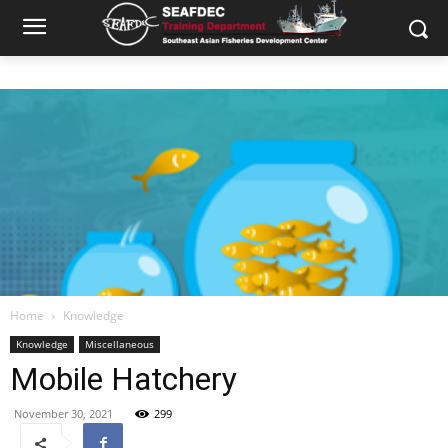
Home
Knowledge
Knowledge
Miscellaneous
Mobile Hatchery
November 30, 2021
299