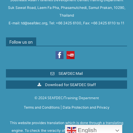
Suk Sawat Road, Laem Fa Pha, Phasamutchedi, Samut Prakan, 10290,
Thailand
E-mail: td@seafdec.org, Tel: +66 2425 6100, Fax: +66 2425 6110 to 11
Follow us on
SEAFDEC Mail
Download for SEAFDEC Staff
© 2024 SEAFDEC/Training Department
Terms and Conditions
|
Data Protection and Privacy
This website provides translation which is done through a translating
English
engine. To check the veracity of the translation, please refer to the