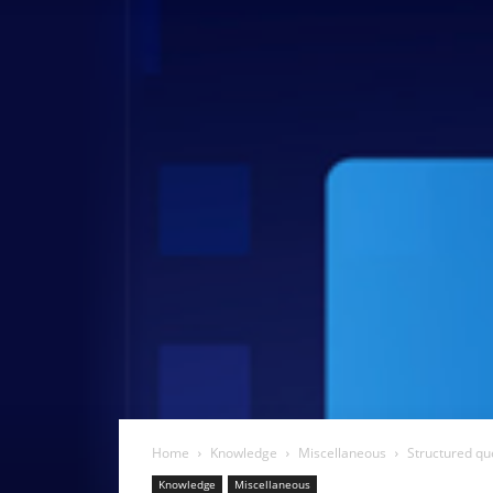
Home
Knowledge
Miscellaneous
Structured qu
Knowledge
Miscellaneous