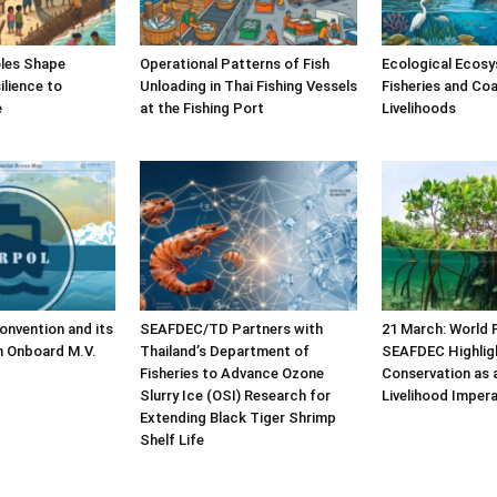
les Shape
Operational Patterns of Fish
Ecological Ecosy
lience to
Unloading in Thai Fishing Vessels
Fisheries and Coa
e
at the Fishing Port
Livelihoods
nvention and its
SEAFDEC/TD Partners with
21 March: World 
n Onboard M.V.
Thailand’s Department of
SEAFDEC Highlig
Fisheries to Advance Ozone
Conservation as 
Slurry Ice (OSI) Research for
Livelihood Impera
Extending Black Tiger Shrimp
Shelf Life