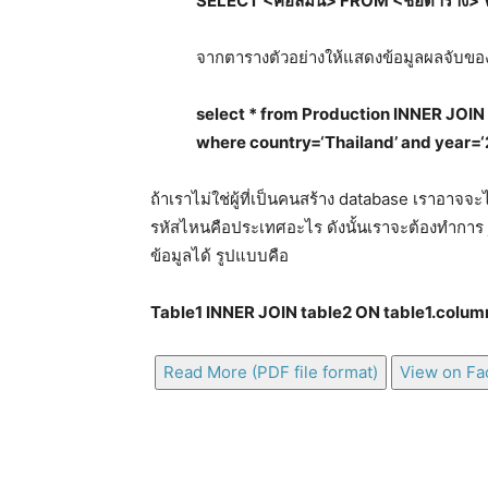
SELECT <
คอลัมน์
> FROM <
ชื่อตาราง
>
จากตารางตัวอย่างให้แสดงข้อมูลผลจับขอ
select * from Production INNER JOIN
where country=
‘Thailand’
and year=‘
ถ้าเราไม่ใช่ผู้ที่เป็นคนสร้าง database เราอาจจะ
รหัสไหนคือประเทศอะไร ดังนั้นเราจะต้องทำการ jo
ข้อมูลได้ รูปแบบคือ
Table1 INNER JOIN table2 ON table1.col
Read More (PDF file format)
View on F