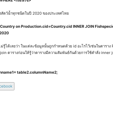
WHERE <
เงื่อนไข
>
งสัตว์น้ำทุกชนิดในปี 2020 ของประเทศไทย
 Country on
Production.cid
=
Country.cid
INNER JOIN
Fishspeci
2020
ไม่รู้ได้เลยว่า ในแต่ละข้อมูลนั้นถูกกำหนดด้วย id อะไรไว้เช่นในตาราง
in ตารางก่อนให้รู้ว่าตารางมีความสัมพันธ์กันด้วยการใช้คำสั่ง inner 
umnname1= table2.columnName2;
acebook