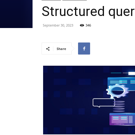
Structured que
September 30, 2023
346
Share