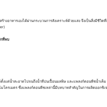
รถสร้างอาหารเองได้ผ่านกระบวนการสังเคราะห์ด้วยแสง จึงเป็นสิ่งมีชีวิตท
er)
ักที่พบ
ตั้งแต่น้ำสะอาดไปจนถึงน้ำที่ปนเปื้อนมลพิษ และแพลงก์ตอนพืชน้ำเค็ม 
 ไมโครเมตร ซึ่งแพลงก์ตอนพืชเหล่านี้มีบทบาทสำคัญในการผลิตออกซิเ