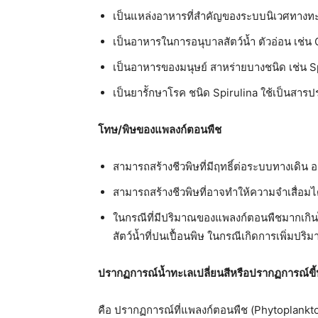
เป็นแหล่งอาหารที่สําคัญของระบบนิเวศทางท
เป็นอาหารในการอนุบาลสัตว์นํ้า ตัวอ่อน เช่น 
เป็นอาหารของมนุษย์ สาหร่ายบางชนิด เช่น S
เป็นยารัักษาโรค ชนิด Spirulina ใช้เป็นสาร
โทษ/พิษของแพลงก์ตอนพืช
สามารถสร้างชีวพิษที่มีฤทธิ์ต่อระบบทางเดิน 
สามารถสร้างชีวพิษที่อาจทําให้ความจําเสื่อม
ในกรณีที่มีปริมาณของแพลงก์ตอนพืชมากเกินไ
สัตว์น้ำที่ปนเปื้อนพิษ ในกรณีเกิดการเพิ่มปร
ปรากฏการณ์นํ้าทะเลเปลี่ยนสีหรือปรากฏการณ์ขี
คือ ปรากฏการณ์ที่แพลงก์ตอนพืช (Phytoplankton