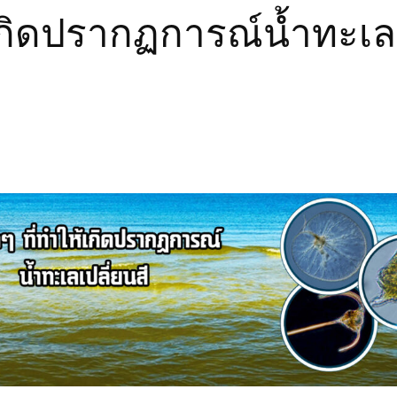
ห้เกิดปรากฏการณ์นํ้าทะเล