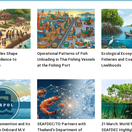
les Shape
Operational Patterns of Fish
Ecological Ecosy
lience to
Unloading in Thai Fishing Vessels
Fisheries and Coa
e
at the Fishing Port
Livelihoods
nvention and its
SEAFDEC/TD Partners with
21 March: World 
n Onboard M.V.
Thailand’s Department of
SEAFDEC Highlig