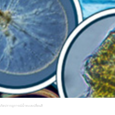
าให้เกิดปรากฏการณ์นํ้าทะเลเปลี่ยนสี