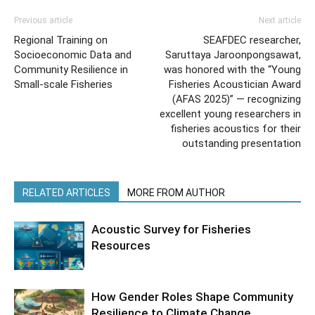
Previous article
Next article
Regional Training on
SEAFDEC researcher,
Socioeconomic Data and
Saruttaya Jaroonpongsawat,
Community Resilience in
was honored with the “Young
Small-scale Fisheries
Fisheries Acoustician Award
(AFAS 2025)” — recognizing
excellent young researchers in
fisheries acoustics for their
outstanding presentation
RELATED ARTICLES
MORE FROM AUTHOR
Acoustic Survey for Fisheries
Resources
How Gender Roles Shape Community
Resilience to Climate Change