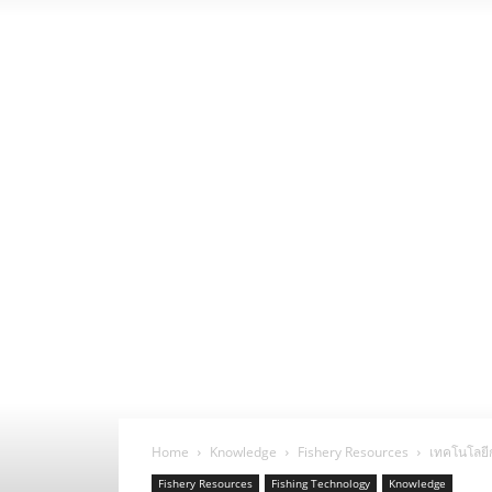
Home
Knowledge
Fishery Resources
เทคโนโลยีก
Fishery Resources
Fishing Technology
Knowledge