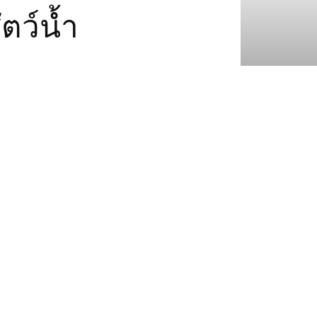
ตว์น้ำ