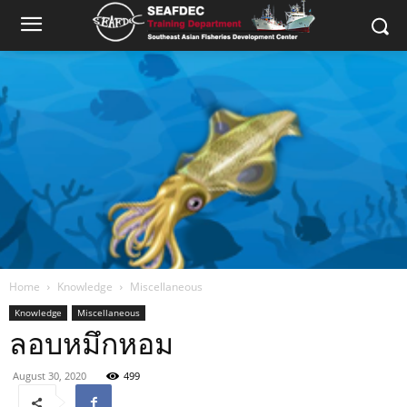
Home
Knowledge
Miscellaneous
Knowledge
Miscellaneous
ลอบหมึกหอม
August 30, 2020
499