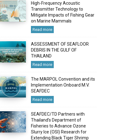
High-Frequency Acoustic
Transmitter Technology to
Mitigate Impacts of Fishing Gear
on Marine Mammals
Read more
ASSESSMENT OF SEAFLOOR
DEBRIS IN THE GULF OF
THAILAND
Read more
The MARPOL Convention and its
Implementation Onboard M.V.
SEAFDEC
Read more
SEAFDEC/TD Partners with
Thailand’s Department of
Fisheries to Advance Ozone
Slurry Ice (OSI) Research for
Extending Black Tiger Shrimp