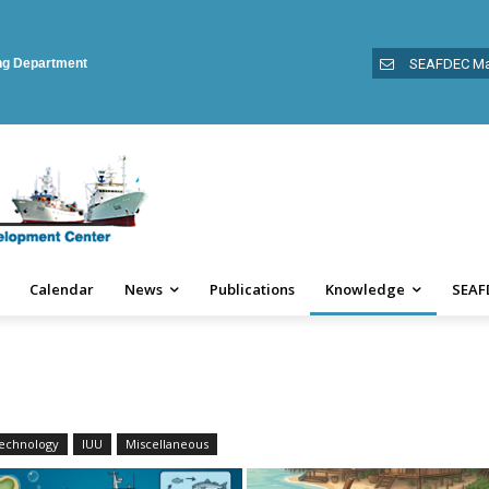
ing Department
SEAFDEC Ma
Calendar
News
Publications
Knowledge
SEAF
Technology
IUU
Miscellaneous