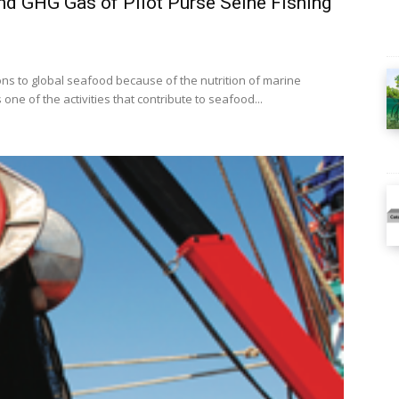
and GHG Gas of Pilot Purse Seine Fishing
ions to global seafood because of the nutrition of marine
one of the activities that contribute to seafood...