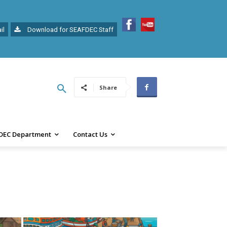
il
Download for SEAFDEC Staff
Share
DEC Department
Contact Us