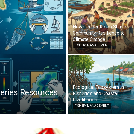
How Gender Roles Shape
Community Resilience to
Climate Change
FISHERY MANAGEMENT
Ecological Ecosystem in
heries Resources
Fisheries and Coastal
Livelihoods
FISHERY MANAGEMENT