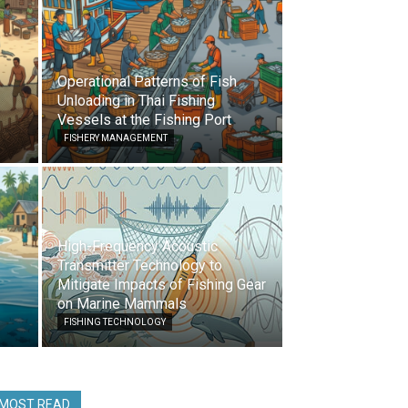
Operational Patterns of Fish
Unloading in Thai Fishing
Vessels at the Fishing Port
FISHERY MANAGEMENT
High-Frequency Acoustic
Transmitter Technology to
Mitigate Impacts of Fishing Gear
on Marine Mammals
FISHING TECHNOLOGY
MOST READ