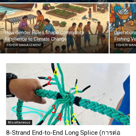
How Gender Roles Shape Community
Operationa
Resilience to Climate Change
Fishing Ve
FISHERY MANAGEMENT
FISHERY MA
Miscellaneous
8-Strand End-to-End Long Splice (การต่อ